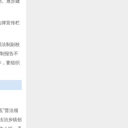
用。逐步建
法律宣传栏
强法制副校
法制报告不
作，要组织
五”普法领
法治乡镇创