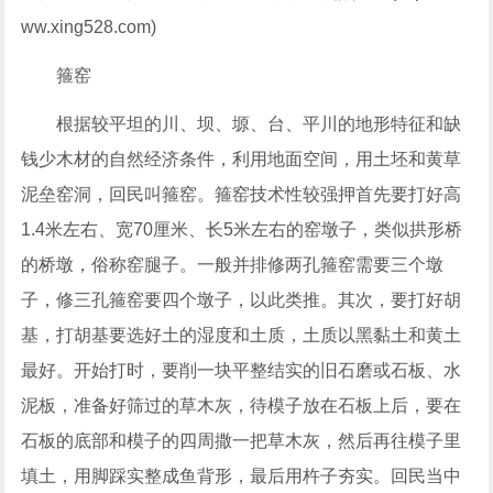
ww.xing528.com)
箍窑
根据较平坦的川、坝、塬、台、平川的地形特征和缺
钱少木材的自然经济条件，利用地面空间，用土坯和黄草
泥垒窑洞，回民叫箍窑。箍窑技术性较强押首先要打好高
1.4米左右、宽70厘米、长5米左右的窑墩子，类似拱形桥
的桥墩，俗称窑腿子。一般并排修两孔箍窑需要三个墩
子，修三孔箍窑要四个墩子，以此类推。其次，要打好胡
基，打胡基要选好土的湿度和土质，土质以黑黏土和黄土
最好。开始打时，要削一块平整结实的旧石磨或石板、水
泥板，准备好筛过的草木灰，待模子放在石板上后，要在
石板的底部和模子的四周撒一把草木灰，然后再往模子里
填土，用脚踩实整成鱼背形，最后用杵子夯实。回民当中