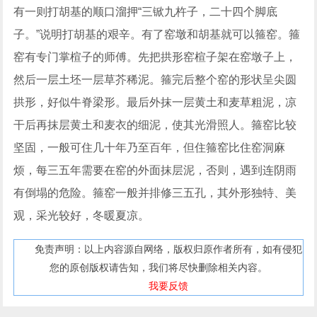
有一则打胡基的顺口溜押“三锨九杵子，二十四个脚底
子。”说明打胡基的艰辛。有了窑墩和胡基就可以箍窑。箍
窑有专门掌楦子的师傅。先把拱形窑楦子架在窑墩子上，
然后一层土坯一层草芥稀泥。箍完后整个窑的形状呈尖圆
拱形，好似牛脊梁形。最后外抹一层黄土和麦草粗泥，凉
干后再抹层黄土和麦衣的细泥，使其光滑照人。箍窑比较
坚固，一般可住几十年乃至百年，但住箍窑比住窑洞麻
烦，每三五年需要在窑的外面抹层泥，否则，遇到连阴雨
有倒塌的危险。箍窑一般并排修三五孔，其外形独特、美
观，采光较好，冬暖夏凉。
免责声明：以上内容源自网络，版权归原作者所有，如有侵犯
您的原创版权请告知，我们将尽快删除相关内容。
我要反馈