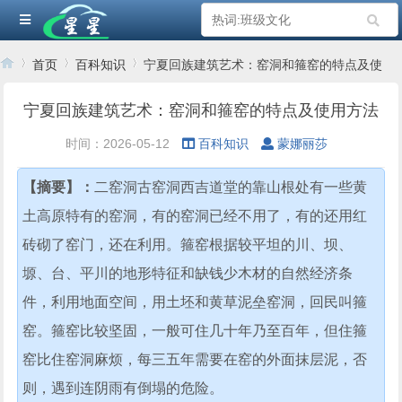
首页
百科知识
宁夏回族建筑艺术：窑洞和箍窑的特点及使
用方法
宁夏回族建筑艺术：窑洞和箍窑的特点及使用方法
›
›
›
时间：2026-05-12
百科知识
蒙娜丽莎
【摘要】：
二窑洞古窑洞西吉道堂的靠山根处有一些黄
土高原特有的窑洞，有的窑洞已经不用了，有的还用红
砖砌了窑门，还在利用。箍窑根据较平坦的川、坝、
塬、台、平川的地形特征和缺钱少木材的自然经济条
件，利用地面空间，用土坯和黄草泥垒窑洞，回民叫箍
窑。箍窑比较坚固，一般可住几十年乃至百年，但住箍
窑比住窑洞麻烦，每三五年需要在窑的外面抹层泥，否
则，遇到连阴雨有倒塌的危险。