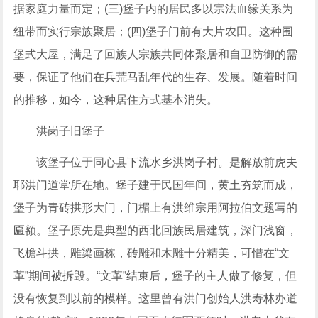
据家庭力量而定；(三)堡子内的居民多以宗法血缘关系为
纽带而实行宗族聚居；(四)堡子门前有大片农田。这种围
堡式大屋，满足了回族人宗族共同体聚居和自卫防御的需
要，保证了他们在兵荒马乱年代的生存、发展。随着时间
的推移，如今，这种居住方式基本消失。
洪岗子旧堡子
该堡子位于同心县下流水乡洪岗子村。是解放前虎夫
耶洪门道堂所在地。堡子建于民国年间，黄土夯筑而成，
堡子为青砖拱形大门，门楣上有洪维宗用阿拉伯文题写的
匾额。堡子原先是典型的西北回族民居建筑，深门浅窗，
飞檐斗拱，雕梁画栋，砖雕和木雕十分精美，可惜在“文
革”期间被拆毁。“文革”结束后，堡子的主人做了修复，但
没有恢复到以前的模样。这里曾有洪门创始人洪寿林办道