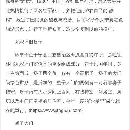
修身的“静房”。1936年中国工农红军西征时，洪老太爷在
此热情接待了两名红军战士，并把他们藏在自己的“静
房”，躲过了国民党的监视与威胁。目前堡子作为宁夏红色
旅游景点，进行了重新修复，逐步恢复到以前的模样。
九彩坪旧堡子
该堡子位于宁夏回族自治区海原县九彩坪乡。是嘎德
林耶九彩坪门宦道堂的重要组成部分，建于民国年间，黄
土夯筑而成，堡子四个角上各有一个高房子，堡子的大门
为绿色拱形，是后加的。堡子大门的两侧有一对石雕狮子
把守。堡子内有大小房间上百间，有接待室、沐浴室、厨
房以及本门宦掌柜的居住室，每年一度的“尔曼里”盛会就
在此举行。(https://www.xing528.com)
堡子大门