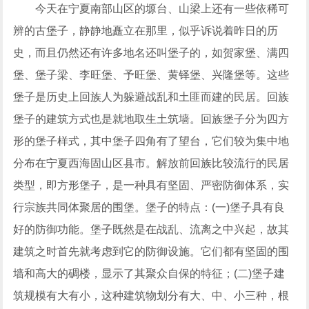
今天在宁夏南部山区的塬台、山梁上还有一些依稀可
辨的古堡子，静静地矗立在那里，似乎诉说着昨日的历
史，而且仍然还有许多地名还叫堡子的，如贺家堡、满四
堡、堡子梁、李旺堡、予旺堡、黄铎堡、兴隆堡等。这些
堡子是历史上回族人为躲避战乱和土匪而建的民居。回族
堡子的建筑方式也是就地取生土筑墙。回族堡子分为四方
形的堡子样式，其中堡子四角有了望台，它们较为集中地
分布在宁夏西海固山区县市。解放前回族比较流行的民居
类型，即方形堡子，是一种具有坚固、严密防御体系，实
行宗族共同体聚居的围堡。堡子的特点：(一)堡子具有良
好的防御功能。堡子既然是在战乱、流离之中兴起，故其
建筑之时首先就考虑到它的防御设施。它们都有坚固的围
墙和高大的碉楼，显示了其聚众自保的特征；(二)堡子建
筑规模有大有小，这种建筑物划分有大、中、小三种，根