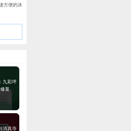
捷方便的沐
：九彩坪
和修复
与清真寺