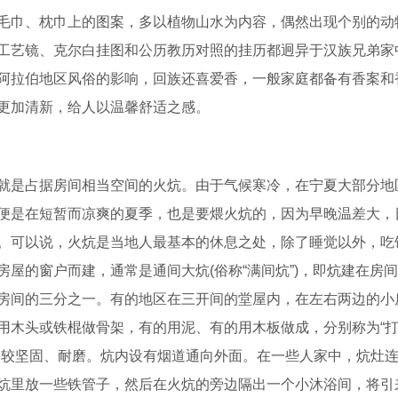
毛巾、枕巾上的图案，多以植物山水为内容，偶然出现个别的动
工艺镜、克尔白挂图和公历教历对照的挂历都迥异于汉族兄弟家
阿拉伯地区风俗的影响，回族还喜爱香，一般家庭都备有香案和
更加清新，给人以温馨舒适之感。
就是占据房间相当空间的火炕。由于气候寒冷，在宁夏大部分地
便是在短暂而凉爽的夏季，也是要煨火炕的，因为早晚温差大，
。可以说，火炕是当地人最基本的休息之处，除了睡觉以外，吃
屋的窗户而建，通常是通间大炕(俗称“满间炕”)，即炕建在房
房间的三分之一。有的地区在三开间的堂屋内，在左右两边的小
木头或铁棍做骨架，有的用泥、有的用木板做成，分别称为“打泥
比较坚固、耐磨。炕内设有烟道通向外面。在一些人家中，炕灶
炕里放一些铁管子，然后在火炕的旁边隔出一个小沐浴间，将引