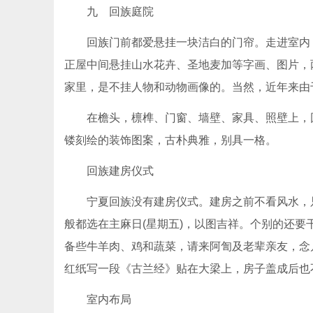
九 回族庭院
回族门前都爱悬挂一块洁白的门帘。走进室内
正屋中间悬挂山水花卉、圣地麦加等字画、图片，
家里，是不挂人物和动物画像的。当然，近年来由
在檐头，檩榫、门窗、墙壁、家具、照壁上，
镂刻绘的装饰图案，古朴典雅，别具一格。
回族建房仪式
宁夏回族没有建房仪式。建房之前不看风水，
般都选在主麻日(星期五)，以图吉祥。个别的还要
备些牛羊肉、鸡和蔬菜，请来阿訇及老辈亲友，念
红纸写一段《古兰经》贴在大梁上，房子盖成后也不轻易揭掉，
室内布局