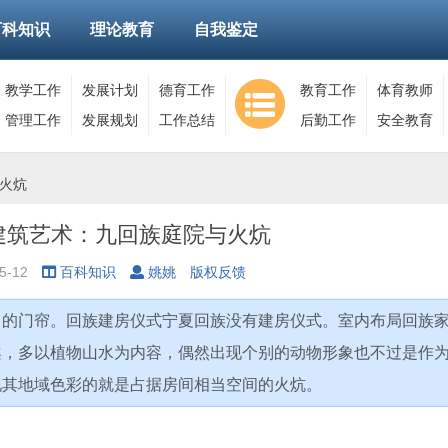
百科知识
理论教育
自我鉴定
教学工作
发展计划
德育工作
教育工作
体育教师
管理工作
发展规划
工作总结
后勤工作
安全教育
火炕
建筑艺术：九回族庭院与火炕
5-12
百科知识
姚姚
版权反馈
白的门帘。回族建房仪式宁夏回族没有建房仪式。室内布局回族
案，多以植物山水为内容，偶然出现个别的动物形象也不过是作
现其地域色彩的就是占据房间相当空间的火炕。