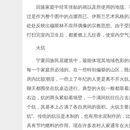
回族家庭中经常张贴的画以及所使用的地毯、
过是作为整个图中的点缀而已。伊斯兰艺术风格的
处处反映出穆斯林不崇拜偶像的宗教思想。由于受
打扫完室内卫生后，都要燃上几炷香，使室内空气
火炕
宁夏回族民居建筑中，最能体现其地域色彩的
每一个家庭所必须的。在一些特别偏僻的山区，既
房内比较潮湿，一些上了年纪的人更是离不开火炕
聊天都围坐在炕桌边进行。典型的火炕一般都靠着房
右边，炕的两头紧贴着墙壁，一个满间炕往往占去
个炕，其基本上占满了各自房间的面积。火炕主要用
炕”。传统的炕沿是木制的，也有用水泥制作的，
具有节约燃料的作用。现在许多农村人家通常在火