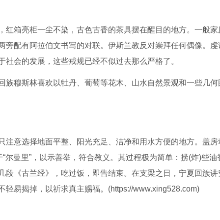
，红箱亮柜一尘不染，古色古香的茶具摆在醒目的地方。一般家
两旁配有阿拉伯文书写的对联。伊斯兰教反对崇拜任何偶像。虔
于社会的发展，这些戒规已经不似过去那么严格了。
回族穆斯林喜欢以牡丹、葡萄等花木、山水自然景观和一些几何
只注意选择地面平整、阳光充足、洁净和用水方便的地方。盖房
干“尔曼里”，以示善举，符合教义。其过程极为简单：捞(炸)些油
几段《古兰经》，吃过饭，即告结束。在支梁之日，宁夏回族讲
以祈求真主赐福。(https://www.xing528.com)