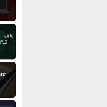
分
：马月坡
古民居
回族