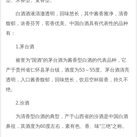
型、米香型、复香型。
白酒酒液清澈透明，回味悠长，其中酱香雅净，清香
馥郁，浓香芬芳，窖香优美。中国白酒具有代表性的品种
有：
1.茅台酒
被誉为“国酒”的茅台酒为酱香型白酒的代表品种，它
产于贵州省仁怀县茅台镇，酒度为53～55度。茅台酒清亮
透明，入口酱香馥郁，回味悠长，饮后空杯留香，持久不
绝。
2.汾酒
为清香型白酒的典型，产于山西省的汾酒是中国白酒
鼻祖，其酒度为60度左右，素有色、香、味“三绝”之称。