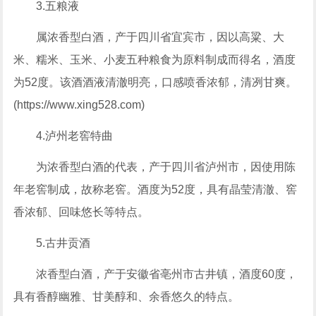
3.五粮液
属浓香型白酒，产于四川省宜宾市，因以高粱、大
米、糯米、玉米、小麦五种粮食为原料制成而得名，酒度
为52度。该酒酒液清澈明亮，口感喷香浓郁，清冽甘爽。
(https://www.xing528.com)
4.泸州老窖特曲
为浓香型白酒的代表，产于四川省泸州市，因使用陈
年老窖制成，故称老窖。酒度为52度，具有晶莹清澈、窖
香浓郁、回味悠长等特点。
5.古井贡酒
浓香型白酒，产于安徽省亳州市古井镇，酒度60度，
具有香醇幽雅、甘美醇和、余香悠久的特点。