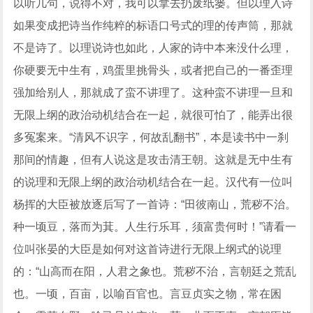
以听几句，说得不对，我可以拿去扔废纸篓。但以理入诗
如果变成把诗当作纯粹的标语口号式的理的传声筒，那就
不是诗了。以理说诗也如此，人家的诗中本来没什么理，
你硬要无中生有，鸡蛋里挑骨头，或者把自己的一番歪理
强加给别人，那就成了蛮不讲理了。这种蛮不讲理一旦和
无限上纲的政治动机结合在一起，就很可怕了，能弄出很
多冤案来。“清风不识字，何故乱翻书”，本是读书中一刹
那间的情趣，但有人说这是攻击清王朝。这就是无中生有
的说理和无限上纲的政治动机结合在一起。汉代有一位叫
杨挥的大臣被放逐后写了一首诗：“田彼南山，荒秽不治。
种一顷豆，落而为萁。人生行乐耳，须富贵何时！”请看一
位叫张晏的大臣是如何对这首诗进行无限上纲式的说理
的：“山高而在阳，人君之象也。荒秽不治，言朝廷之荒乱
也。一顷，百亩，以喻百官也。言豆贞实之物，常在囷