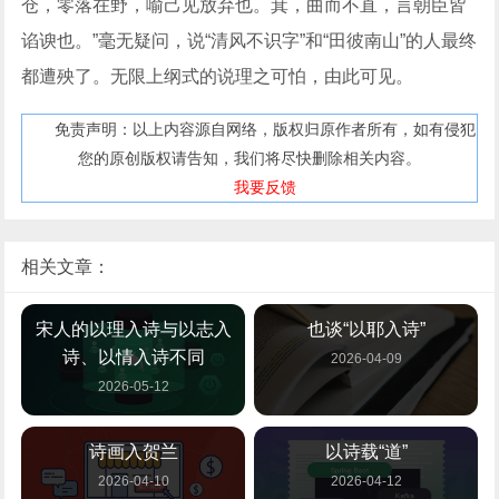
仓，零落在野，喻己见放弃也。萁，曲而不直，言朝臣皆
谄谀也。”毫无疑问，说“清风不识字”和“田彼南山”的人最终
都遭殃了。无限上纲式的说理之可怕，由此可见。
免责声明：以上内容源自网络，版权归原作者所有，如有侵犯
您的原创版权请告知，我们将尽快删除相关内容。
我要反馈
相关文章：
宋人的以理入诗与以志入
也谈“以耶入诗”
诗、以情入诗不同
2026-04-09
2026-05-12
诗画入贺兰
以诗载“道”
2026-04-10
2026-04-12