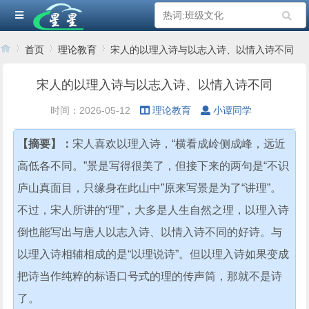
首页
理论教育
宋人的以理入诗与以志入诗、以情入诗不同
宋人的以理入诗与以志入诗、以情入诗不同
›
›
›
时间：2026-05-12
理论教育
小谭同学
【摘要】：
宋人喜欢以理入诗，“横看成岭侧成峰，远近
高低各不同。”景是写得很美了，但接下来的两句是“不识
庐山真面目，只缘身在此山中”原来写景是为了“讲理”。
不过，宋人所讲的“理”，大多是人生自然之理，以理入诗
倒也能写出与唐人以志入诗、以情入诗不同的好诗。与
以理入诗相辅相成的是“以理说诗”。但以理入诗如果变成
把诗当作纯粹的标语口号式的理的传声筒，那就不是诗
了。