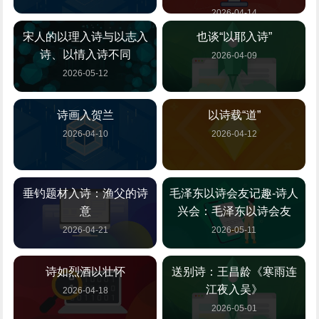
2026-04-14
宋人的以理入诗与以志入
也谈“以耶入诗”
诗、以情入诗不同
2026-04-09
2026-05-12
诗画入贺兰
以诗载“道”
2026-04-10
2026-04-12
垂钓题材入诗：渔父的诗
毛泽东以诗会友记趣-诗人
意
兴会：毛泽东以诗会友
2026-04-21
2026-05-11
诗如烈酒以壮怀
送别诗：王昌龄《寒雨连
江夜入吴》
2026-04-18
2026-05-01