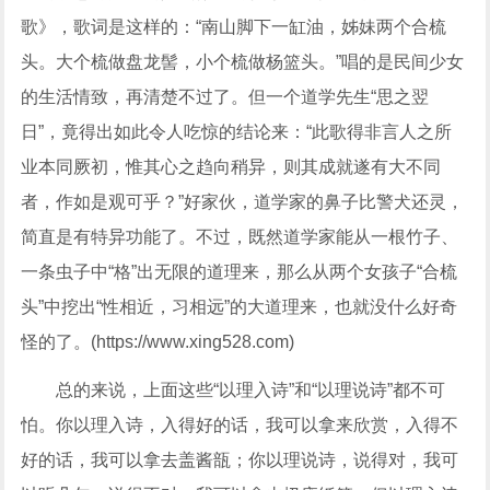
歌》，歌词是这样的：“南山脚下一缸油，姊妹两个合梳
头。大个梳做盘龙髻，小个梳做杨篮头。”唱的是民间少女
的生活情致，再清楚不过了。但一个道学先生“思之翌
日”，竟得出如此令人吃惊的结论来：“此歌得非言人之所
业本同厥初，惟其心之趋向稍异，则其成就遂有大不同
者，作如是观可乎？”好家伙，道学家的鼻子比警犬还灵，
简直是有特异功能了。不过，既然道学家能从一根竹子、
一条虫子中“格”出无限的道理来，那么从两个女孩子“合梳
头”中挖出“性相近，习相远”的大道理来，也就没什么好奇
怪的了。(https://www.xing528.com)
总的来说，上面这些“以理入诗”和“以理说诗”都不可
怕。你以理入诗，入得好的话，我可以拿来欣赏，入得不
好的话，我可以拿去盖酱瓿；你以理说诗，说得对，我可