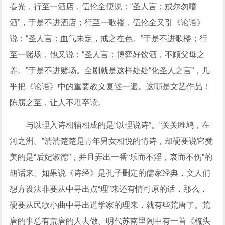
春光，行至一酒店，伍伦全便说：“圣人言：戒尔勿嗜
酒”，于是不进酒店；行至一歌楼，伍伦全又引《论语》
说：“圣人言：血气未定，戒之在色。”于是不进歌楼；行
至一赌场，他又说：“圣人言：博弈好饮酒，不顾父母之
养。”于是不进赌场。全剧就是这样处处“化圣人之言”，几
乎把《论语》中的重要教义复述一遍。这哪是文艺作品！
陈腐之至，让人不堪卒读。
与以理入诗相辅相成的是“以理说诗”。“关关雎鸠，在
河之洲。”清清楚楚是青年男女相悦的情诗，却硬要说它赞
美的是“后妃淑德”，并且弄出一番“乐而不淫，哀而不伤”的
胡话来。如果说《诗经》是孔子删定的儒家经典，文人们
想方设法非要从中寻出点“理”来还有情可原的话，那么，
硬要从民歌小曲中寻出道学家的理来，就有些荒唐了。荒
唐的事总有荒唐的人去做。明代苏南里闾中有一首《梳头