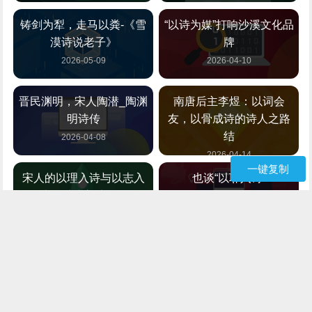
铸剑为犁，走马以粪-《雪
“以诗为媒”打响沙溪文化品
漠诗说老子》
牌
2026-05-09
2026-04-10
晋民渊明，宋人陶潜_陶渊
南唐后主李煜：以词会
明诗传
友，以骨成诗的诗人之路
结
2026-04-08
2026-04-14
一键复制
宋人的以理入诗与以志入
也谈“以耶入诗”
诗、以情入诗不同
2026-04-09
2026-05-12
诗画入贺兰
以诗载“道”
2026-04-10
2026-04-12