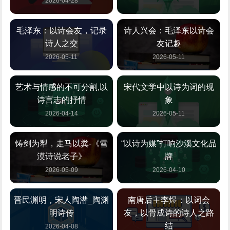
2026-04-28
毛泽东：以诗会友，记录
诗人兴会：毛泽东以诗会
诗人之交
友记趣
2026-05-11
2026-05-11
艺术与情感的不可分割,以
宋代文学中以诗为词的现
诗言志的抒情
象
2026-04-14
2026-05-11
铸剑为犁，走马以粪-《雪
“以诗为媒”打响沙溪文化品
漠诗说老子》
牌
2026-05-09
2026-04-10
晋民渊明，宋人陶潜_陶渊
南唐后主李煜：以词会
明诗传
友，以骨成诗的诗人之路
结
2026-04-08