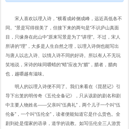
宋人喜欢以理入诗，“横看成岭侧成峰，远近高低各不
同。”景是写得很美了，但接下来的两句是“不识庐山真面
目，只缘身在此山中”原来写景是为了“讲理”。不过，宋人
所讲的“理”，大多是人生自然之理，以理入诗倒也能写出
与唐人以志入诗、以情入诗不同的好诗。所以有人不无玩
笑地说，宋诗的味同嚼蜡的“蜡”应改为“腊”，腊者，腊肉
也，越嚼越有滋味。
明人的以理入诗便不同了。我们来看在《琵琶记》引
导下出笼的明传奇《五伦全备记》，只从该剧的剧名和剧
中主要人物姓名——父亲叫“伍典礼”，两个儿子一个叫“伍
伦备”，一个叫“伍伦全”，读者便能知道它是什么货色。全
剧到处是儒家的语录，道学的说教。如写伍伦全三人游赏