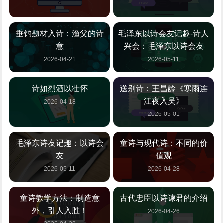
垂钓题材入诗：渔父的诗
毛泽东以诗会友记趣-诗人
意
兴会：毛泽东以诗会友
2026-04-21
2026-05-11
诗如烈酒以壮怀
送别诗：王昌龄《寒雨连
江夜入吴》
2026-04-18
2026-05-01
毛泽东诗友记趣：以诗会
童诗与现代诗：不同的价
友
值观
2026-05-11
2026-04-28
童诗教学方法：制造意
古代忠臣以诗谏君的介绍
外，引人入胜！
2026-04-26