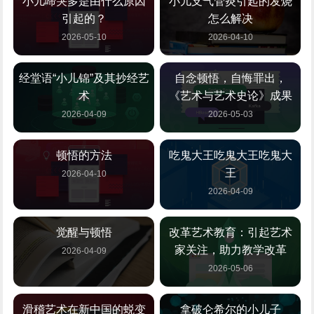
小儿啼哭多是由什么原因
小儿支气管炎引起的发烧
引起的？
怎么解决
2026-05-10
2026-04-10
经堂语“小儿锦”及其抄经艺
自念顿悟，自悔罪出，
术
《艺术与艺术史论》成果
2026-04-09
2026-05-03
顿悟的方法
吃鬼大王吃鬼大王吃鬼大
王
2026-04-10
2026-04-09
觉醒与顿悟
改革艺术教育：引起艺术
家关注，助力教学改革
2026-04-09
2026-05-06
滑稽艺术在新中国的蜕变
拿破仑希尔的小儿子