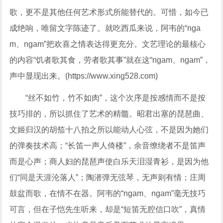
歌，更不是其他任何艺术形式所能替代的。可惜，如今已
成绝响，唯留文字陈迹了。就吃西瓜来说，阿韦的“nga
m、ngam”把欢喜之情表达得更充分。文艺理论的最核心
的内容“饥者歌其食，劳者歌其事”就在这“ngam、ngam”，
声中显现出来。(https://www.xing528.com)
“丝不如竹，竹不如肉”，这个次序是按感情而不是按
技巧排的，所以抓住了艺术的精髓。昭君出塞的琵琶曲、
文姬归汉的胡笳十八拍之所以能动人心弦，不是因为她们
的弹奏技术高；“长笛一声人倚楼”，余音缭绕者不是笛声
而是心声；商人妇的琵琶声使白乐天泪湿青衫，是因为他
们“同是天涯沦落人”；陶潜弹无弦琴，无声则有情；庄周
鼓盆而歌，在情不在器。阿韦的“ngam、ngam”毫无技巧
可言，但在子恺先生听来，却是“短笛无腔信口吹”，真情