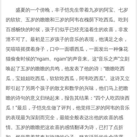
盛夏的一个傍晚，丰子恺先生带着九岁的阿宝、七岁
的软软、五岁的瞻瞻和三岁的阿韦在槐荫下吃西瓜。吃到
百感畅快的时候，孩子们似乎已经充溢着生的欢喜，非发
泄不可了。最初是三岁孩子的音乐的表现，他满足之余，
笑嘻嘻摇摆着身子，口中一面嚼西瓜，一面发出一种像花
猫偷食时候的“ngam、ngam”的声音来。这“音乐之声”立刻
唤起了五岁的瞻瞻的共鸣，他发表了他的诗：“瞻瞻吃西
瓜，宝姐姐吃西瓜，软软吃西瓜，阿韦吃西瓜”。这诗又立
即引起了另两个孩子的散文和数学的兴味，他们马上把瞻
瞻的诗句的意义归纳起来，报告其结果：“四个人吃四块西
瓜！”最后，子恺先生做了评判，他觉得三岁的阿韦的音乐
的表现最为深刻而完全，最能全般表达出他的欢喜的感
情。五岁的瞻瞻把这欢喜的感情翻译为诗，已打了点折