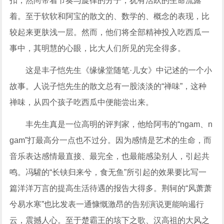
扣，然尚带着节奏与旋律的分子，犹有活跃的生命流露
着。至于软软和阿宝的散文的、数学的、概念的表现，比
较起来更肤浅一层。然而，他们将全部精神投入吃西瓜一
事中，其明慧的心眼，比大人们所见的完全得多。
这是丰子恺先生《缘缘堂随笔·儿女》中记述的一个小
故事。人说子恺先生的散文总有一股淡淡的“禅味”，这种
禅味，从四个孩子吃西瓜中便能尝出来。
丰先生真是一位高明的评判家，他给阿韦的“ngam、n
gam”打最高分一点也不过分。因为感情是艺术的生命，而
音乐表达感情最直接、最完全，也最能感染别人，引起共
鸣。冯驩的“长铗归来兮，食无鱼”所引起的效果要比写一
篇洋洋万言的提高生活待遇的报告大得多。荆轲的“风萧萧
兮易水寒”也比发表一通慷慨激昂的告别演说更能响遏行
云，震撼人心。至于楚霸王的垓下之歌、汉高祖的大风之