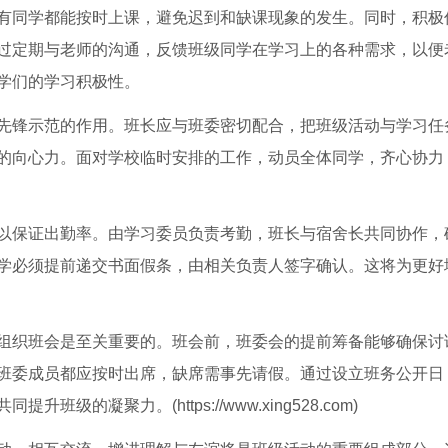
有同学都能按时上课，避免迟到和缺课现象的发生。同时，积极
过定期与老师的沟通，反馈班级同学在学习上的各种需求，以便
学们的学习积极性。
先锋示范的作用。班长应与班委密切配合，把班级活动与学习任
的向心力。面对学校临时安排的工作，动员全体同学，齐心协力
以保证出勤率。由学习委员负责考勤，班长与宿舍长共同协作，
学必须提前递交书面假条，由相关负责人签字确认。这将为更好
组织班会是至关重要的。班会前，班委会的提前筹备能够确保讨
班委成员都应按时出席，缺席需事先请假。通过设立班务公开日
的凝聚力。(https://www.xing528.com)