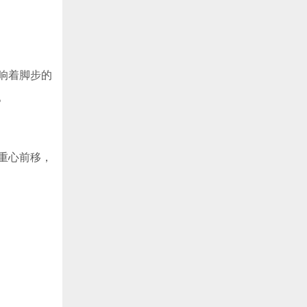
响着脚步的
。
重心前移，
。