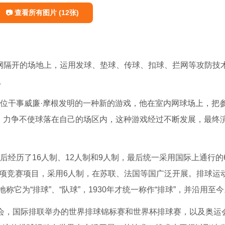
📷 查看所有图片 (12张)
用网隔开的场地上，运用发球、垫球、传球、扣球、拦网等攻防技
。
一位干事威廉·摩根发明的一种新的游戏，他在室内网球场上，把
去，力争不使球落在自己的场区内，这种游戏经过不断发展，最终
。
后经历了16人制、12人制和9人制，最后统一采用国际上通行的6
项竞赛项目，采用6人制，在苏联、法国等国广泛开展。排球运动
它为“排球”、“队球”，1930年才统一称作“排球”，并沿用至今
合会，国际排联举办的世界排球锦标赛和世界杯排球赛，以及奥运