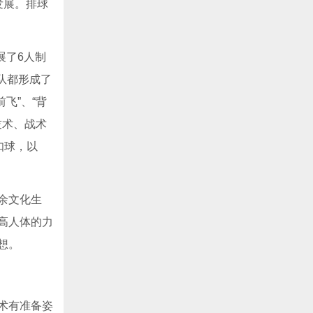
发展。排球
展了6人制
队都形成了
飞”、“背
技术、战术
扣球，以
余文化生
高人体的力
想。
术有准备姿