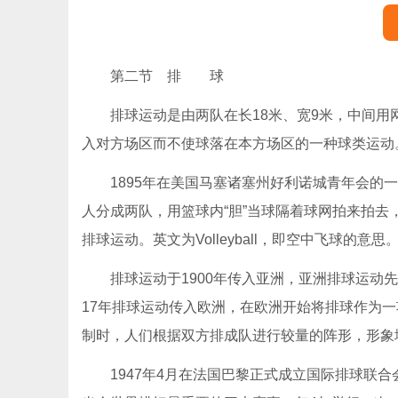
第二节 排 球
排球运动是由两队在长18米、宽9米，中间
入对方场区而不使球落在本方场区的一种球类运动
1895年在美国马塞诸塞州好利诺城青年会的
人分成两队，用篮球内“胆”当球隔着球网拍来拍
排球运动。英文为Volleyball，即空中飞球的意思
排球运动于1900年传入亚洲，亚洲排球运动先
17年排球运动传入欧洲，在欧洲开始将排球作为一
制时，人们根据双方排成队进行较量的阵形，形象地称
1947年4月在法国巴黎正式成立国际排球联