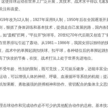
。这使排球运动在世界上广泛开展，其技术、战术水平得以飞速
关注和喜爱。
919年改为12人制，1927年采用9人制，1950年后在全国逐渐开
练原则，狠抓了身体训练和基本技术，提倡走自己发展的路，国内各
“盖帽”拦网，“平拉开”快球等。20世纪70年代后期又创造了“前
在世界排坛引起了轰动。从1981～1986年，我国女排以独特的
球技、战术中的单脚起跳扣快球、扣平球，各种错位后的单脚起跳
，提高了快攻的节奏，在技、战术打法上处于世界先进地位。
不受年龄、性别的限制，既可竞技，又可娱乐健身，还能丰富业
运动，可以增强人体的神经、呼吸、血液循环等系统的机能；提
机智果断、勇敢顽强的拼搏精神和协作、密切配合的集体主义思
理击球动作和完成动作必不可少的其他配合动作的总称。基本技