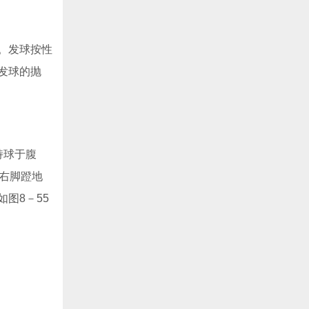
。发球按性
发球的抛
持球于腹
右脚蹬地
图8－55