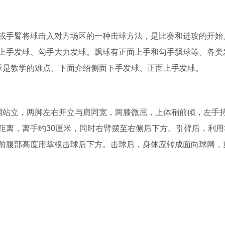
或手臂将球击入对方场区的一种击球方法，是比赛和进攻的开始
上手发球、勾手大力发球。飘球有正面上手和勾手飘球等。各类
球是教学的难点。下面介绍侧面下手发球、正面上手发球。
网站立，两脚左右开立与肩同宽，两膝微屈，上体稍前倾，左手
距离，离手约30厘米，同时右臂摆至右侧后下方。引臂后，利用
前腹部高度用掌根击球后下方。击球后，身体应转成面向球网，如